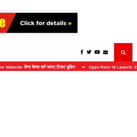
िना कैप्चा करें फास्ट टिकट बुकिंग
⇝ Oppo Reno 16 Launch: 2 जुलाई को भार