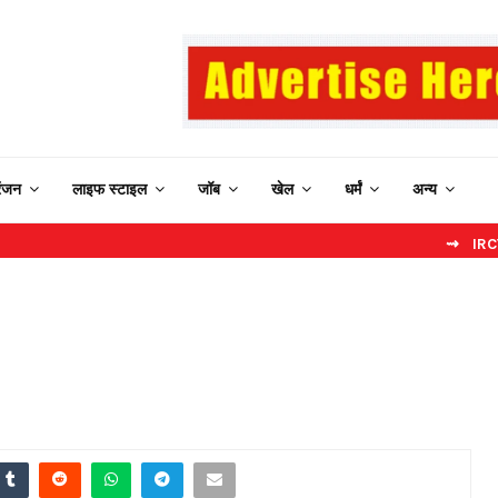
रंजन
लाइफ स्टाइल
जॉब
खेल
धर्मं
अन्य
⇝ IRCTC New Web