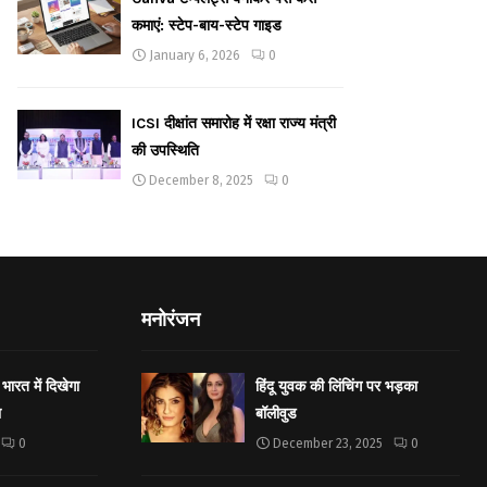
कमाएं: स्टेप-बाय-स्टेप गाइड
January 6, 2026
0
ICSI दीक्षांत समारोह में रक्षा राज्य मंत्री
की उपस्थिति
December 8, 2025
0
मनोरंजन
भारत में दिखेगा
हिंदू युवक की लिंचिंग पर भड़का
ा
बॉलीवुड
0
December 23, 2025
0