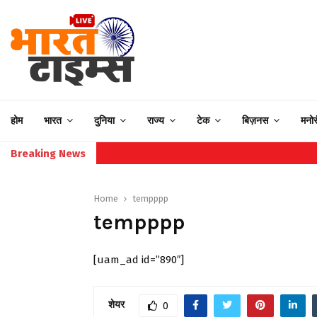
होम
भारत
दुनिया
राज्य
टेक
बिज़नस
मनो
Breaking News
Home
tempppp
tempppp
[uam_ad id=”890″]
शेयर
0