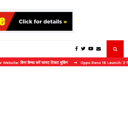
ना कैप्चा करें फास्ट टिकट बुकिंग
⇝ Oppo Reno 16 Launch: 2 जुलाई को भारत