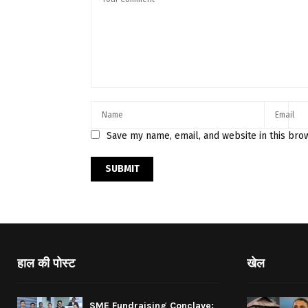
Save my name, email, and website in this bro
हाल की पोस्ट
खेल
SME Fundraising Conclave: