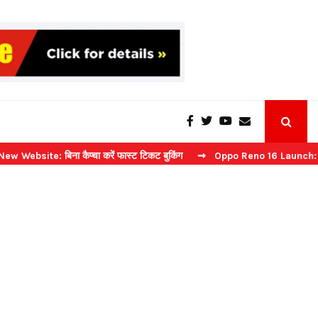
 बिना कैप्चा करें फास्ट टिकट बुकिंग
⇝ Oppo Reno 16 Launch: 2 जुलाई को भ