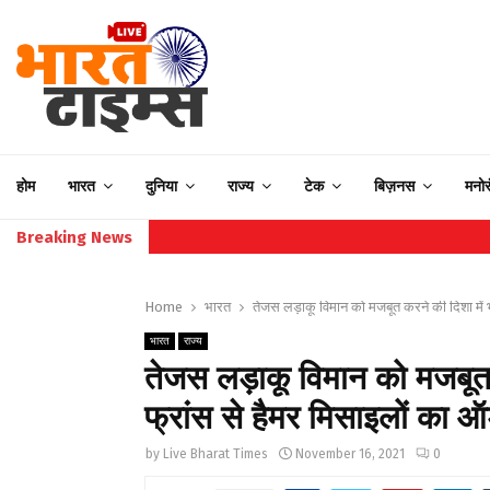
होम
भारत
दुनिया
राज्य
टेक
बिज़नस
मनो
Breaking News
Home
भारत
तेजस लड़ाकू विमान को मजबूत करने की दिशा में 
भारत
राज्य
तेजस लड़ाकू विमान को मजबूत
फ्रांस से हैमर मिसाइलों का ऑर
by
Live Bharat Times
November 16, 2021
0