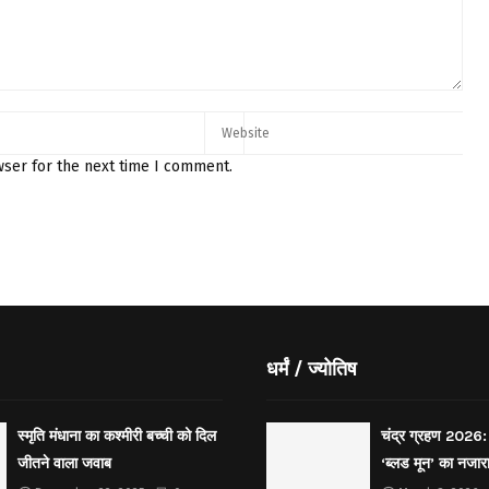
wser for the next time I comment.
धर्मं / ज्योतिष
स्मृति मंधाना का कश्मीरी बच्ची को दिल
चंद्र ग्रहण 2026: 
जीतने वाला जवाब
‘ब्लड मून’ का नजार