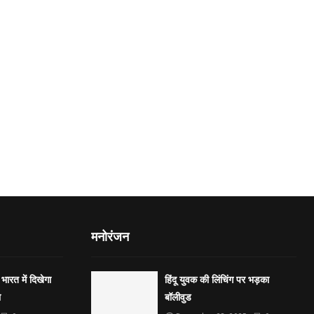
मनोरंजन
भारत में दिखेगा
हिंदू युवक की लिंचिंग पर भड़का
ा
बॉलीवुड