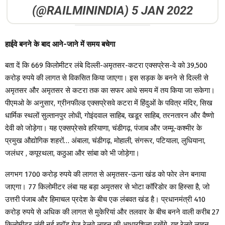
(@RAILMININDIA)
5 JAN 2022
हाईवे बनने के बाद आने-जाने में समय बचेगा
बता दें कि 669 किलोमीटर लंबे दिल्ली-अमृतसर-कटरा एक्सप्रेस-वे को 39,500
करोड़ रुपये की लागत से विकसित किया जाएगा। इस सड़क के बनने से दिल्ली से
अमृतसर और अमृतसर से कटरा तक का सफर आधे समय में तय किया जा सकेगा।
पीएमओ के अनुसार, ग्रीनफील्ड एक्सप्रेसवे कटरा में हिंदुओं के पवित्र मंदिर, सिख
धार्मिक स्थलों सुल्तानपुर लोधी, गोइंदवाल साहिब, खडूर साहिब, तरनतारन और वैष्णो
देवी को जोड़ेगा। यह एक्सप्रेसवे हरियाणा, चंडीगढ़, पंजाब और जम्मू-कश्मीर के
प्रमुख औद्योगिक शहरों… अंबाला, चंडीगढ़, मोहाली, संगरूर, पटियाला, लुधियाना,
जलंधर , कपूरथला, कठुआ और सांबा को भी जोड़ेगा।
लगभग 1700 करोड़ रुपये की लागत से अमृतसर-ऊना खंड को फोर लेन बनाया
जाएगा। 77 किलोमीटर लंबा यह बड़ा अमृतसर से भोटा कॉरिडोर का हिस्सा है, जो
उत्तरी पंजाब और हिमाचल प्रदेश के बीच एक लंबवत खंड है। प्रधानमंत्री 410
करोड़ रुपये से अधिक की लागत से मुकेरियां और तलवार के बीच बनने वाली करीब 27
किलोमीटर लंबी नई ब्रॉड गेज रेलवे लाइन की आधारशिला रखेंगे. यह रेलवे लाइन