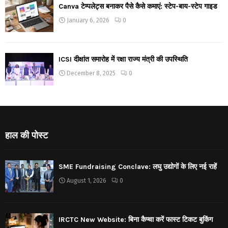
Canva टेम्पलेट्स बनाकर पैसे कैसे कमाएं: स्टेप-बाय-स्टेप गाइड
January 6, 2026
0
ICSI दीक्षांत समारोह में रक्षा राज्य मंत्री की उपस्थिति
December 8, 2025
0
हाल की पोस्ट
SME Fundraising Conclave: लघु उद्योगों के लिए नई राहें
August 1, 2026
0
IRCTC New Website: बिना कैप्चा करें फास्ट टिकट बुकिंग