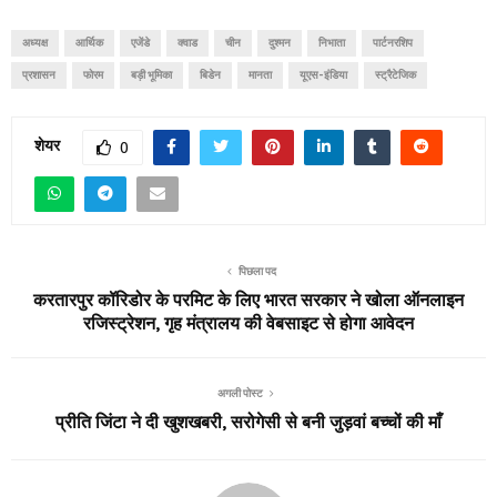
अध्यक्ष
आर्थिक
एजेंडे
क्वाड
चीन
दुश्मन
निभाता
पार्टनरशिप
प्रशासन
फोरम
बड़ी भूमिका
बिडेन
मानता
यूएस-इंडिया
स्ट्रैटेजिक
शेयर
0
पिछला पद
करतारपुर कॉरिडोर के परमिट के लिए भारत सरकार ने खोला ऑनलाइन
रजिस्ट्रेशन, गृह मंत्रालय की वेबसाइट से होगा आवेदन
अगली पोस्ट
प्रीति जिंटा ने दी खुशखबरी, सरोगेसी से बनी जुड़वां बच्चों की माँ