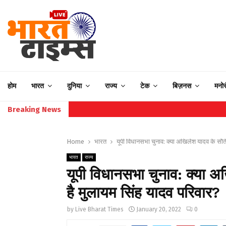
होम
भारत
दुनिया
राज्य
टेक
बिज़नस
मनो
Breaking News
Home
भारत
यूपी विधानसभा चुनाव: क्या अखिलेश यादव के सौतेल
भारत
राज्य
यूपी विधानसभा चुनाव: क्या अख
है मुलायम सिंह यादव परिवार?
by
Live Bharat Times
January 20, 2022
0