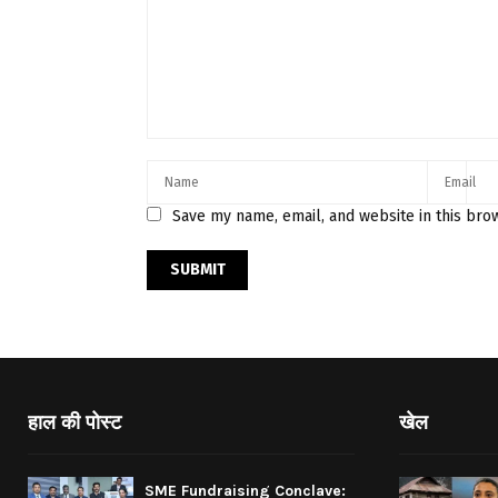
Save my name, email, and website in this bro
हाल की पोस्ट
खेल
SME Fundraising Conclave: