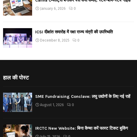
Canva टेम्पलेट्स बनाकर पैसे कैसे कमाएं: स्टेप-बाय-स्टेप गाइड
January 6, 2026
0
ICSI दीक्षांत समारोह में रक्षा राज्य मंत्री की उपस्थिति
December 8, 2025
0
हाल की पोस्ट
SME Fundraising Conclave: लघु उद्योगों के लिए नई राहें
August 1, 2026
0
IRCTC New Website: बिना कैप्चा करें फास्ट टिकट बुकिंग
July 15, 2026
0