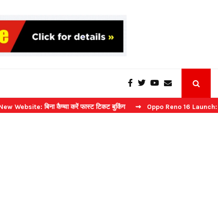
 बिना कैप्चा करें फास्ट टिकट बुकिंग
⇝ Oppo Reno 16 Launch: 2 जुलाई को भ